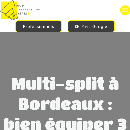
Aller
au
contenu
Professionnels
Avis Google
Multi-split à
Bordeaux :
bien équiper 3